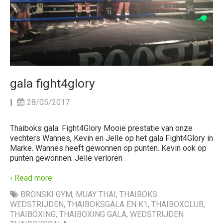
gala fight4glory
|
28/05/2017
Thaiboks gala: Fight4Glory Mooie prestatie van onze
vechters Wannes, Kevin en Jelle op het gala Fight4Glory in
Marke. Wannes heeft gewonnen op punten. Kevin ook op
punten gewonnen. Jelle verloren
› Read more
BRONSKI GYM
,
MUAY THAI
,
THAIBOKS
WEDSTRIJDEN
,
THAIBOKSGALA EN K1
,
THAIBOXCLUB
,
THAIBOXING
,
THAIBOXING GALA
,
WEDSTRIJDEN