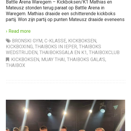
Battle Arena Waregem – Kickboksen/K1 Mathias en
Mateusz stonden terug paraat op Battle Arena in
Waregem. Mathias draaide een schitterende kickboks
partij. Won zijn partij op punten Mateusz draaide eveneens
› Read more
BRONSKI GYM
,
C-KLASSE
,
KICKBOKSEN
,
KICKBOXING
,
THAIBOKS IN IEPER
,
THAIBOKS
WEDSTRIJDEN
,
THAIBOKSGALA EN K1
,
THAIBOXCLUB
KICKBOKSEN
,
MUAY THAI
,
THAIBOKS GALA'S
,
THAIBOX