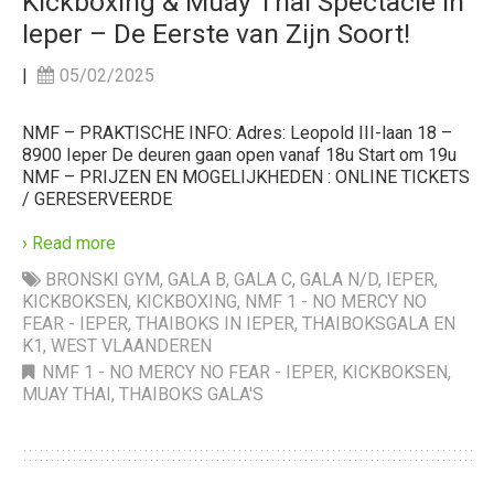
Kickboxing & Muay Thai Spectacle in
Ieper – De Eerste van Zijn Soort!
|
05/02/2025
NMF – PRAKTISCHE INFO: Adres: Leopold III-laan 18 –
8900 Ieper De deuren gaan open vanaf 18u Start om 19u
NMF – PRIJZEN EN MOGELIJKHEDEN : ONLINE TICKETS
/ GERESERVEERDE
› Read more
BRONSKI GYM
,
GALA B
,
GALA C
,
GALA N/D
,
IEPER
,
KICKBOKSEN
,
KICKBOXING
,
NMF 1 - NO MERCY NO
FEAR - IEPER
,
THAIBOKS IN IEPER
,
THAIBOKSGALA EN
K1
,
WEST VLAANDEREN
NMF 1 - NO MERCY NO FEAR - IEPER
,
KICKBOKSEN
,
MUAY THAI
,
THAIBOKS GALA'S