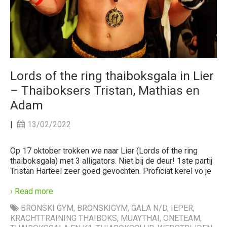
Lords of the ring thaiboksgala in Lier
– Thaiboksers Tristan, Mathias en
Adam
|
13/02/2022
Op 17 oktober trokken we naar Lier (Lords of the ring
thaiboksgala) met 3 alligators. Niet bij de deur! 1ste partij
Tristan Harteel zeer goed gevochten. Proficiat kerel vo je
› Read more
BRONSKI GYM
,
BRONSKIGYM
,
GALA N/D
,
IEPER
,
KRACHTTRAINING THAIBOKS
,
MUAYTHAI
,
ONETEAM
,