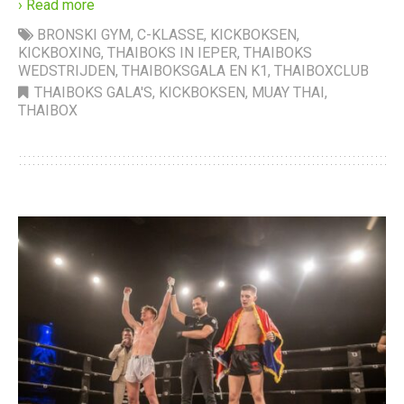
› Read more
BRONSKI GYM
,
C-KLASSE
,
KICKBOKSEN
,
KICKBOXING
,
THAIBOKS IN IEPER
,
THAIBOKS
WEDSTRIJDEN
,
THAIBOKSGALA EN K1
,
THAIBOXCLUB
THAIBOKS GALA'S
,
KICKBOKSEN
,
MUAY THAI
,
THAIBOX