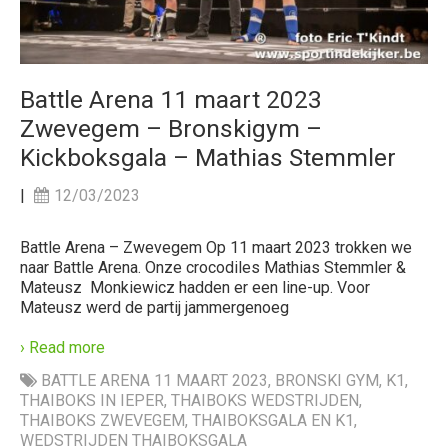
Battle Arena 11 maart 2023
Zwevegem – Bronskigym –
Kickboksgala – Mathias Stemmler
|
12/03/2023
Battle Arena – Zwevegem Op 11 maart 2023 trokken we
naar Battle Arena. Onze crocodiles Mathias Stemmler &
Mateusz Monkiewicz hadden er een line-up. Voor
Mateusz werd de partij jammergenoeg
› Read more
BATTLE ARENA 11 MAART 2023
,
BRONSKI GYM
,
K1
,
THAIBOKS IN IEPER
,
THAIBOKS WEDSTRIJDEN
,
THAIBOKS ZWEVEGEM
,
THAIBOKSGALA EN K1
,
WEDSTRIJDEN THAIBOKSGALA