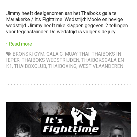
Jimmy heeft deelgenomen aan het Thaiboks gala te
Mariakerke / It’s Fighttime. Wedstrijd: Mooie en hevige
wedstrijd. Jimmy heeft rake klappen gegeven. 2 tellingen
voor tegenstaander. De wedstrijd is volgens de jury
› Read more
BRONSKI GYM
,
GALA C
,
MUAY THAI
,
THAIBOKS IN
IEPER
,
THAIBOKS WEDSTRIJDEN
,
THAIBOKSGALA EN
K1
,
THAIBOXCLUB
,
THAIBOXING
,
WEST VLAANDEREN