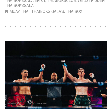
THAIBOKSGALA EN K1
,
THIABOKSCLUB
,
WEDSTRIJDEN
THAIBOKSGALA
MUAY THAI
,
THAIBOKS GALA'S
,
THAIBOX