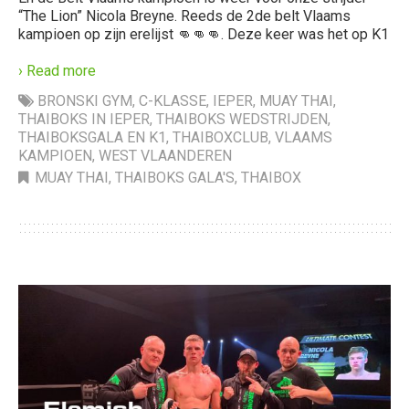
“The Lion” Nicola Breyne. Reeds de 2de belt Vlaams
kampioen op zijn erelijst 👊👊👊. Deze keer was het op K1
› Read more
BRONSKI GYM
,
C-KLASSE
,
IEPER
,
MUAY THAI
,
THAIBOKS IN IEPER
,
THAIBOKS WEDSTRIJDEN
,
THAIBOKSGALA EN K1
,
THAIBOXCLUB
,
VLAAMS
KAMPIOEN
,
WEST VLAANDEREN
MUAY THAI
,
THAIBOKS GALA'S
,
THAIBOX