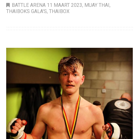
BATTLE ARENA 11 MAART 2023
,
MUAY THAI
,
THAIBOKS GALA'S
,
THAIBOX