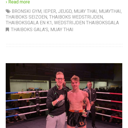
› Read more
BRONSKI GYM
,
IEPER
,
JEUGD
,
MUAY THAI
,
MUAYTHAI
,
THAIBOKS SEIZOEN
,
THAIBOKS WEDSTRIJDEN
,
THAIBOKSGALA EN K1
,
WEDSTRIJDEN THAIBOKSGALA
THAIBOKS GALA'S
,
MUAY THAI