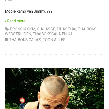
Mooie kamp van Jimmy. ???
› Read more
BRONSKI GYM
,
C-KLASSE
,
MUAY THAI
,
THAIBOKS
WEDSTRIJDEN
,
THAIBOKSGALA EN K1
THAIBOKS GALA'S
,
TOON ALLES