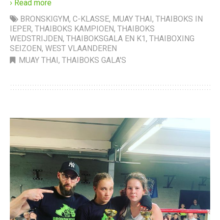
› Read more
BRONSKIGYM
,
C-KLASSE
,
MUAY THAI
,
THAIBOKS IN
IEPER
,
THAIBOKS KAMPIOEN
,
THAIBOKS
WEDSTRIJDEN
,
THAIBOKSGALA EN K1
,
THAIBOXING
SEIZOEN
,
WEST VLAANDEREN
MUAY THAI
,
THAIBOKS GALA'S