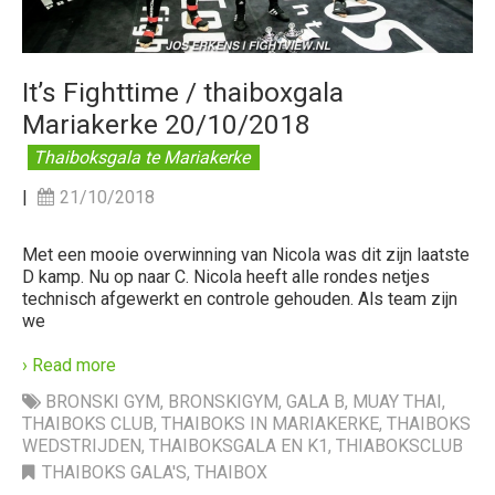
It’s Fighttime / thaiboxgala
Mariakerke 20/10/2018
Thaiboksgala te Mariakerke
|
21/10/2018
Met een mooie overwinning van Nicola was dit zijn laatste
D kamp. Nu op naar C. Nicola heeft alle rondes netjes
technisch afgewerkt en controle gehouden. Als team zijn
we
› Read more
BRONSKI GYM
,
BRONSKIGYM
,
GALA B
,
MUAY THAI
,
THAIBOKS CLUB
,
THAIBOKS IN MARIAKERKE
,
THAIBOKS
WEDSTRIJDEN
,
THAIBOKSGALA EN K1
,
THIABOKSCLUB
THAIBOKS GALA'S
,
THAIBOX