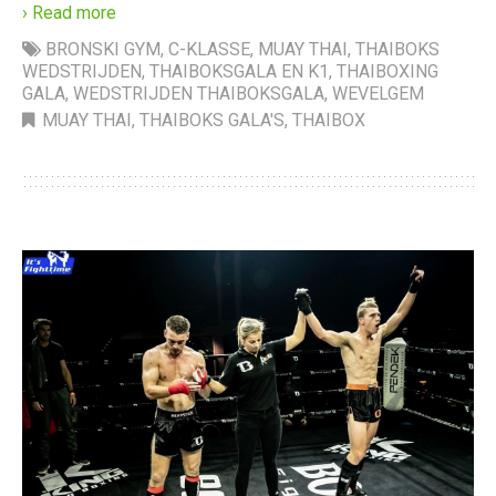
› Read more
BRONSKI GYM
,
C-KLASSE
,
MUAY THAI
,
THAIBOKS
WEDSTRIJDEN
,
THAIBOKSGALA EN K1
,
THAIBOXING
GALA
,
WEDSTRIJDEN THAIBOKSGALA
,
WEVELGEM
MUAY THAI
,
THAIBOKS GALA'S
,
THAIBOX