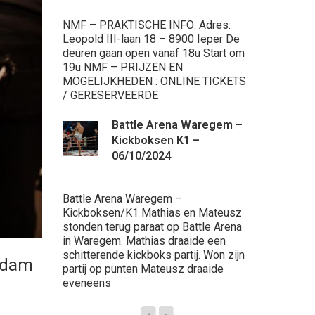
Ninove Supe
Muaythai Ga
NMF – PRAKTISCHE INFO: Adres:
de beurt, dra
Leopold III-laan 18 – 8900 Ieper De
Voor eerst 
deuren gaan open vanaf 18u Start om
werken. Wat
19u NMF – PRIJZEN EN
progressie k
MOGELIJKHEDEN : ONLINE TICKETS
/ GERESERVEERDE
Ba
Battle Arena Waregem –
20
Kickboksen K1 –
Br
06/10/2024
Kickboksga
Battle Arena Waregem –
Battle Aren
Kickboksen/K1 Mathias en Mateusz
maart 2023 t
stonden terug paraat op Battle Arena
Arena. Onze 
in Waregem. Mathias draaide een
Stemmler &
schitterende kickboks partij. Won zijn
hadden er ee
 Adam
partij op punten Mateusz draaide
werd de par
eveneens