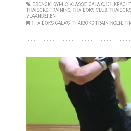
BRONSKI GYM
,
C-KLASSE
,
GALA C
,
K1
,
KRACHT
THAIBOKS TRAINING
,
THAIBOKS CLUB
,
THAIBOKS
VLAANDEREN
THAIBOKS GALA'S
,
THAIBOKS TRAININGEN
,
TH