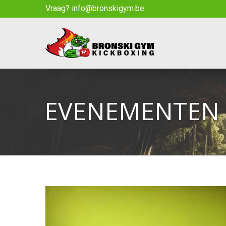
Vraag? info@bronskigym.be
EVENEMENTEN 