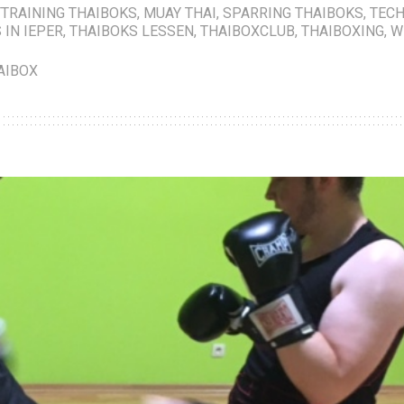
TRAINING THAIBOKS
,
MUAY THAI
,
SPARRING THAIBOKS
,
TECH
 IN IEPER
,
THAIBOKS LESSEN
,
THAIBOXCLUB
,
THAIBOXING
,
W
AIBOX