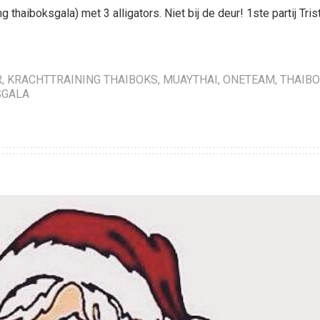
 thaiboksgala) met 3 alligators. Niet bij de deur! 1ste partij Tris
R
,
KRACHTTRAINING THAIBOKS
,
MUAYTHAI
,
ONETEAM
,
THAIB
SGALA