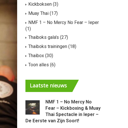
Kickboksen
(3)
Muay Thai
(17)
NMF 1 – No Mercy No Fear – Ieper
(1)
Thaiboks gala's
(27)
Thaiboks trainingen
(18)
Thaibox
(30)
Toon alles
(6)
Laatste
nieuws
NMF 1 – No Mercy No
Ni
Fear – Kickboxing & Muay
Mu
Thai Spectacle in Ieper –
– 
De Eerste van Zijn Soort!