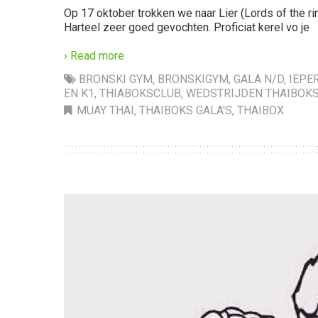
Op 17 oktober trokken we naar Lier (Lords of the ring
Harteel zeer goed gevochten. Proficiat kerel vo je
› Read more
BRONSKI GYM
,
BRONSKIGYM
,
GALA N/D
,
IEPE
EN K1
,
THIABOKSCLUB
,
WEDSTRIJDEN THAIBOK
MUAY THAI
,
THAIBOKS GALA'S
,
THAIBOX