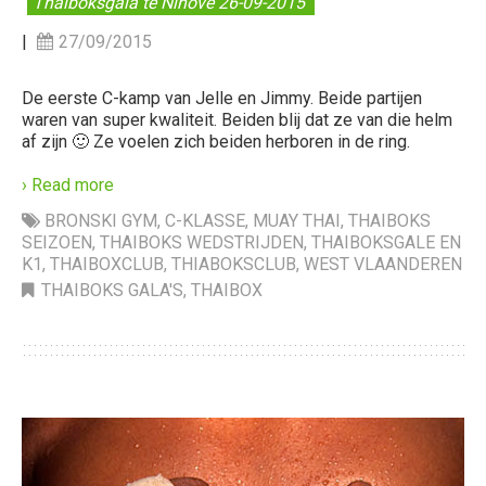
Thaiboksgala te Ninove 26-09-2015
|
27/09/2015
De eerste C-kamp van Jelle en Jimmy. Beide partijen
waren van super kwaliteit. Beiden blij dat ze van die helm
af zijn 🙂 Ze voelen zich beiden herboren in de ring.
› Read more
BRONSKI GYM
,
C-KLASSE
,
MUAY THAI
,
THAIBOKS
SEIZOEN
,
THAIBOKS WEDSTRIJDEN
,
THAIBOKSGALE EN
K1
,
THAIBOXCLUB
,
THIABOKSCLUB
,
WEST VLAANDEREN
THAIBOKS GALA'S
,
THAIBOX