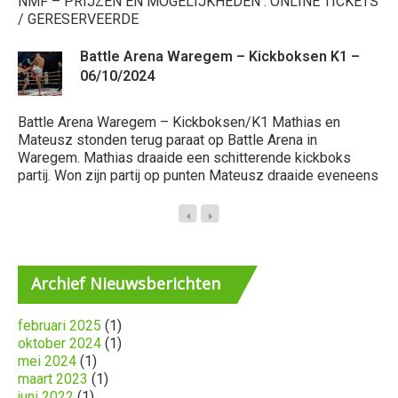
En
NMF – PRIJZEN EN MOGELIJKHEDEN : ONLINE TICKETS
/ GERESERVEERDE
Battle Arena Waregem – Kickboksen K1 –
06/10/2024
Battle Arena Waregem – Kickboksen/K1 Mathias en
Ba
Mateusz stonden terug paraat op Battle Arena in
na
Waregem. Mathias draaide een schitterende kickboks
Ma
partij. Won zijn partij op punten Mateusz draaide eveneens
Ma
Archief
Nieuwsberichten
februari 2025
(1)
oktober 2024
(1)
mei 2024
(1)
maart 2023
(1)
juni 2022
(1)