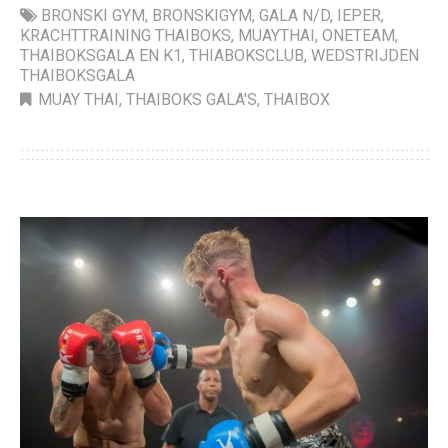
BRONSKI GYM
,
BRONSKIGYM
,
GALA N/D
,
IEPER
,
KRACHTTRAINING THAIBOKS
,
MUAYTHAI
,
ONETEAM
,
THAIBOKSGALA EN K1
,
THIABOKSCLUB
,
WEDSTRIJDEN
THAIBOKSGALA
MUAY THAI
,
THAIBOKS GALA'S
,
THAIBOX