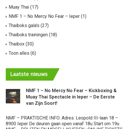
Muay Thai
(17)
NMF 1 – No Mercy No Fear – Ieper
(1)
Thaiboks gala's
(27)
Thaiboks trainingen
(18)
Thaibox
(30)
Toon alles
(6)
Laatste
nieuws
NMF 1 – No Mercy No Fear – Kickboxing &
Muay Thai Spectacle in Ieper – De Eerste
van Zijn Soort!
Ni
kw
NMF – PRAKTISCHE INFO: Adres: Leopold III-laan 18 –
ee
8900 Ieper De deuren gaan open vanaf 18u Start om 19u