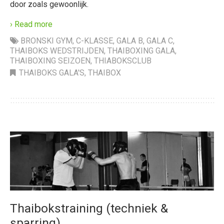
door zoals gewoonlijk.
› Read more
BRONSKI GYM
,
C-KLASSE
,
GALA B
,
GALA C
,
THAIBOKS WEDSTRIJDEN
,
THAIBOXING GALA
,
THAIBOXING SEIZOEN
,
THIABOKSCLUB
THAIBOKS GALA'S
,
THAIBOX
Thaibokstraining (techniek &
sparring)