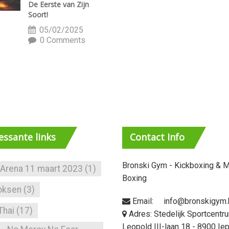
De Eerste van Zijn
Soort!
05/02/2025
0 Comments
ressante
links
Contact
Info
Bronski Gym - Kickboxing & M
 Arena 11 maart 2023
(1)
Boxing
oksen
(3)
Email: info@bronskigym.
Thai
(17)
Adres: Stedelijk Sportcentr
Leopold III-laan 18 - 8900 Ie