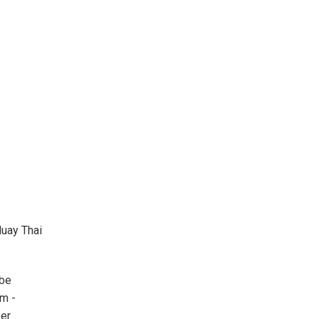
uay Thai
be
um -
per