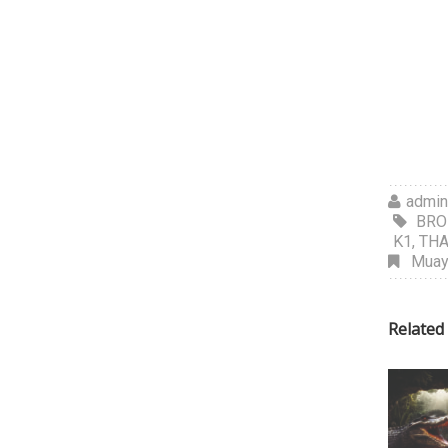
admi
BRO
K1
,
TH
Muay
Related