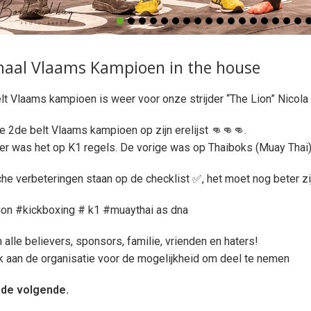
rFight – Kickboksen &
la Liam kwam eerst aan
aide een knappe partij.
naar het hoofd mogen
aal Vlaams Kampioen in the house
 gewoon worden. Enorme
erel
lt Vlaams kampioen is weer voor onze strijder “The Lion” Nicola
ttle Arena 11 maart
 2de belt Vlaams kampioen op zijn erelijst 👊👊👊.
023 Zwevegem –
onskigym –
r was het op K1 regels. De vorige was op Thaiboks (Muay Thai
la – Mathias Stemmler
he verbeteringen staan ​​op de checklist ✅, het moet nog beter zij
a – Zwevegem Op 11
on #kickboxing # k1 #muaythai as dna
rokken we naar Battle
 crocodiles Mathias
 alle believers, sponsors, familie, vrienden en haters!
 Mateusz Monkiewicz
 aan de organisatie voor de mogelijkheid om deel te nemen
n line-up. Voor Mateusz
tij jammergenoeg
 de volgende.