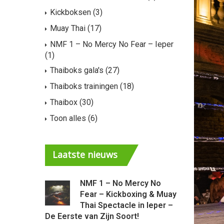
Kickboksen
(3)
Muay Thai
(17)
NMF 1 – No Mercy No Fear – Ieper
(1)
Thaiboks gala's
(27)
Thaiboks trainingen
(18)
Thaibox
(30)
Toon alles
(6)
Laatste
nieuws
NMF 1 – No Mercy No
Ni
Fear – Kickboxing & Muay
Mu
Thai Spectacle in Ieper –
– 
De Eerste van Zijn Soort!