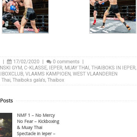
n
|
17/02/2020
|
0 comments
|
NSKI GYM
,
C-KLASSE
,
IEPER
,
MUAY THAI
,
THAIBOKS IN IEPER
AIBOXCLUB
,
VLAAMS KAMPIOEN
,
WEST VLAANDEREN
 Thai
,
Thaiboks gala's
,
Thaibox
 Posts
NMF 1 – No Mercy
No Fear – Kickboxing
& Muay Thai
Spectacle in Ieper –