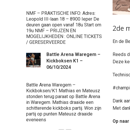
Ninove Supe
Muaythai Ga
NMF – PRAKTISCHE INFO: Adres:
de beurt, dra
Leopold III-laan 18 – 8900 Ieper De
Voor eerst 
deuren gaan open vanaf 18u Start om
2de m
werken. Wat
19u NMF – PRIJZEN EN
progressie k
MOGELIJKHEDEN : ONLINE TICKETS
En de Be
/ GERESERVEERDE
Ba
Reeds de
Battle Arena Waregem –
2
Kickboksen K1 –
Br
Deze kee
06/10/2024
Kickboksga
Technisc
Battle Arena Waregem –
Battle Aren
#champi
Kickboksen/K1 Mathias en Mateusz
maart 2023 t
stonden terug paraat op Battle Arena
Arena. Onze
Dank aan
in Waregem. Mathias draaide een
Stemmler &
Met dank
schitterende kickboks partij. Won zijn
hadden er ee
partij op punten Mateusz draaide
werd de par
eveneens
Op naar