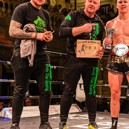
nove SuperFight –
aythai & Kickboksen K1
25/05/24