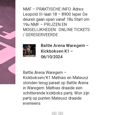
Ninove Supe
Muaythai Ga
NMF – PRAKTISCHE INFO: Adres:
de beurt, dra
Leopold III-laan 18 – 8900 Ieper De
Voor eerst 
deuren gaan open vanaf 18u Start om
werken. Wat
19u NMF – PRIJZEN EN
progressie k
MOGELIJKHEDEN : ONLINE TICKETS
/ GERESERVEERDE
Ba
Battle Arena Waregem –
20
Kickboksen K1 –
Br
06/10/2024
Kickboksga
Battle Arena Waregem –
Battle Aren
Kickboksen/K1 Mathias en Mateusz
maart 2023 t
stonden terug paraat op Battle Arena
Arena. Onze 
in Waregem. Mathias draaide een
Stemmler &
schitterende kickboks partij. Won zijn
hadden er ee
partij op punten Mateusz draaide
werd de par
eveneens