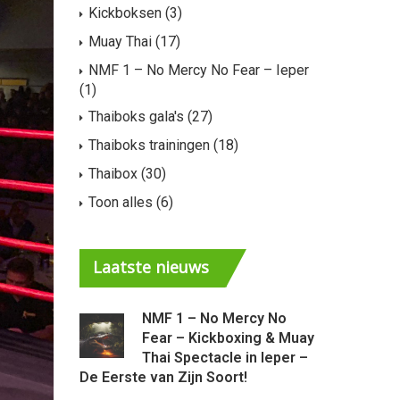
Kickboksen
(3)
Muay Thai
(17)
NMF 1 – No Mercy No Fear – Ieper
(1)
Thaiboks gala's
(27)
Thaiboks trainingen
(18)
Thaibox
(30)
Toon alles
(6)
Laatste
nieuws
NMF 1 – No Mercy No
Ni
Fear – Kickboxing & Muay
Mu
Thai Spectacle in Ieper –
– 
De Eerste van Zijn Soort!