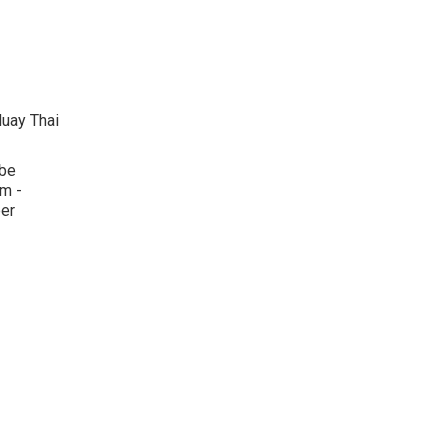
uay Thai
be
um -
per