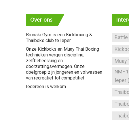
Over
ons
Inte
Bronski Gym is een Kickboxing &
Battle
Thaiboks club te Ieper
Onze Kickboks en Muay Thai Boxing
Kickb
technieken vergen discipline,
zelfbeheersing en
Muay 
doorzettingsvermogen. Onze
NMF 1 
doelgroep zijn jongeren en volwassen
van recreatief tot competitief.
Ieper
Iedereen is welkom
Thaibo
Thaibo
Thaib