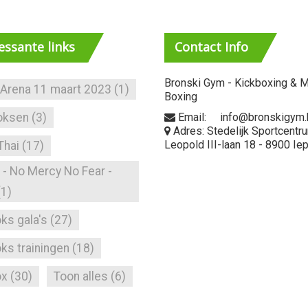
ressante
links
Contact
Info
Bronski Gym - Kickboxing & M
 Arena 11 maart 2023
(1)
Boxing
oksen
(3)
Email: info@bronskigym.
Adres: Stedelijk Sportcentr
Leopold III-laan 18 - 8900 Ie
Thai
(17)
- No Mercy No Fear -
(1)
ks gala's
(27)
ks trainingen
(18)
ox
(30)
Toon alles
(6)