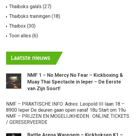
Thaiboks gala's
(27)
Thaiboks trainingen
(18)
Thaibox
(30)
Toon alles
(6)
Laatste
nieuws
NMF 1 – No Mercy No Fear – Kickboxing &
Muay Thai Spectacle in Ieper – De Eerste
van Zijn Soort!
Ni
kw
NMF – PRAKTISCHE INFO: Adres: Leopold III-laan 18 –
ee
8900 Ieper De deuren gaan open vanaf 18u Start om 19u
En
NMF – PRIJZEN EN MOGELIJKHEDEN : ONLINE TICKETS
/ GERESERVEERDE
Battle Arena Waregem – Kickboksen K1 –