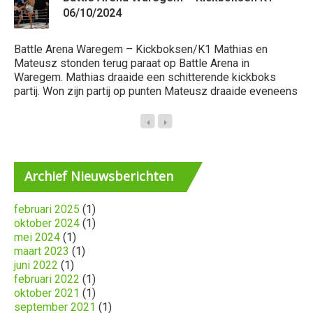
06/10/2024
Battle Arena Waregem – Kickboksen/K1 Mathias en
Ba
Mateusz stonden terug paraat op Battle Arena in
na
Waregem. Mathias draaide een schitterende kickboks
Ma
partij. Won zijn partij op punten Mateusz draaide eveneens
Ma
Archief
Nieuwsberichten
februari 2025
(1)
oktober 2024
(1)
mei 2024
(1)
maart 2023
(1)
juni 2022
(1)
februari 2022
(1)
oktober 2021
(1)
september 2021
(1)