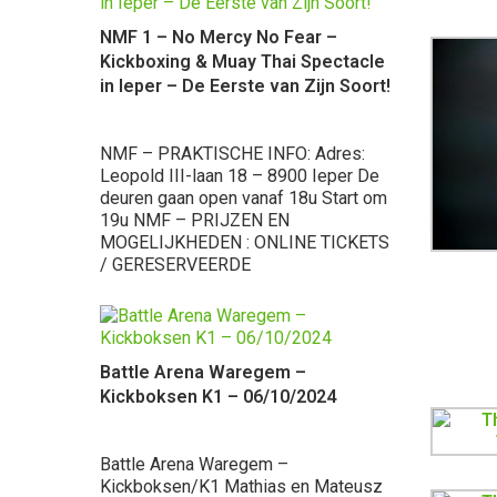
Ninove Supe
NMF 1 – No Mercy No Fear –
Kickboksen
Kickboxing & Muay Thai Spectacle
in Ieper – De Eerste van Zijn Soort!
Ninove Supe
Muaythai Ga
de beurt, dra
NMF – PRAKTISCHE INFO: Adres:
Voor eerst 
Leopold III-laan 18 – 8900 Ieper De
werken. Wat
deuren gaan open vanaf 18u Start om
progressie k
19u NMF – PRIJZEN EN
MOGELIJKHEDEN : ONLINE TICKETS
/ GERESERVEERDE
Battle Aren
Battle Arena Waregem –
Zwevegem 
Kickboksen K1 – 06/10/2024
Kickboksga
Battle Arena Waregem –
Battle Aren
Kickboksen/K1 Mathias en Mateusz
maart 2023 t