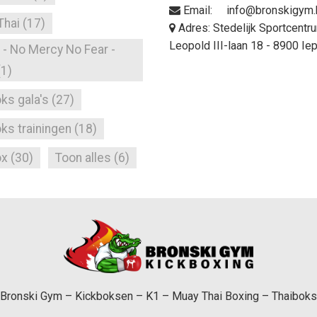
Email: info@bronskigym.
Thai
(17)
Adres: Stedelijk Sportcentr
Leopold III-laan 18 - 8900 Ie
- No Mercy No Fear -
(1)
ks gala's
(27)
ks trainingen
(18)
ox
(30)
Toon alles
(6)
Bronski Gym – Kickboksen – K1 – Muay Thai Boxing – Thaiboks