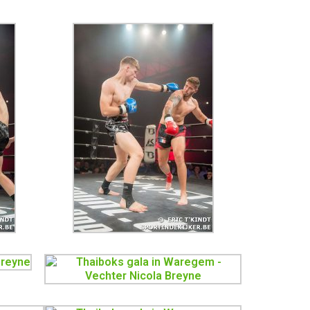
Thaiboks gala in Holland
Zwijndrecht – Vechter Ma
Stemmler
Result MuayThai gala in Zwij
Holland 🇳🇱 Bij matchmaki
eventjes slecht nieuws.
Tegenstander/gym niet ko
opdagen. Dachten, fuck hier
dan. Maar de organisatie zo
een oplossing en