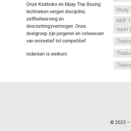
Onze Kickboks en Muay Thai Boxing
Muay 
technieken vergen discipline,
zelfbeheersing en
NMF 1 
doorzettingsvermogen. Onze
Ieper
doelgroep zijn jongeren en volwassen
van recreatief tot competitief.
Thaibo
Thaibo
Iedereen is welkom
Thaib
© 2025 – 