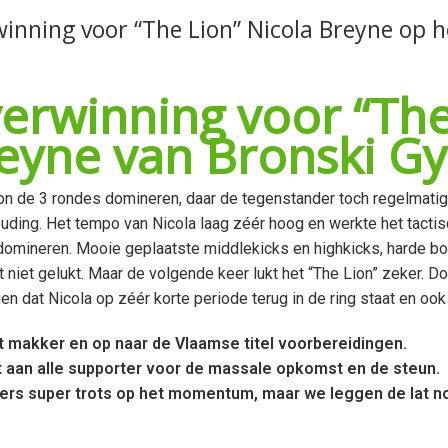
inning voor “The Lion” Nicola Breyne op 
erwinning voor “The
eyne van Bronski Gym
on de 3 rondes domineren, daar de tegenstander toch regelmatig
ouding. Het tempo van Nicola laag zéér hoog en werkte het tactisc
domineren. Mooie geplaatste middlekicks en highkicks, harde bod
t niet gelukt. Maar de volgende keer lukt het “The Lion” zeker.
n dat Nicola op zéér korte periode terug in de ring staat en oo
at makker en op naar de Vlaamse titel voorbereidingen.
 aan alle supporter voor de massale opkomst en de steun.
ners super trots op het momentum, maar we leggen de lat no