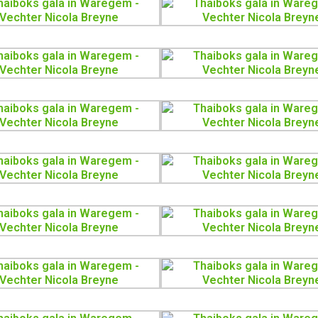
 crocodiles Mathias
 Mateusz Monkiewicz
n line-up. Voor Mateusz
tij jammergenoeg