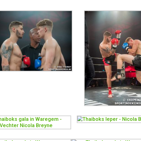
rFight – Muaythai &
 K1 – 25/05/24
rFight – Kickboksen &
la Liam kwam eerst aan
aide een knappe partij.
naar het hoofd mogen
 gewoon worden. Enorme
erel
a 11 maart 2023
– Bronskigym –
la – Mathias Stemmler
a – Zwevegem Op 11
rokken we naar Battle