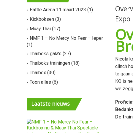
Overw
Battle Arena 11 maart 2023
(1)
Expo
Kickboksen
(3)
Ov
Muay Thai
(17)
NMF 1 – No Mercy No Fear – Ieper
Br
(1)
Thaiboks gala's
(27)
Nicola k
Thaiboks trainingen
(18)
clinch h
Thaibox
(30)
te gaan 
KO is ne
Toon alles
(6)
we zegge
Profici
Laatste
nieuws
Bedankt
De trai