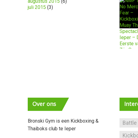
augustus 2015
(6)
juli 2015
(3)
Over
ons
Inte
Bronski Gym is een Kickboxing &
Battle
Thaiboks club te Ieper
Kickb