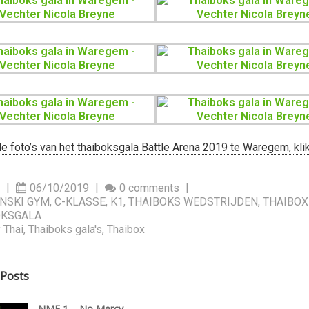
lle foto’s van het thaiboksgala Battle Arena 2019 te Waregem, klik
n
|
06/10/2019
|
0 comments
|
NSKI GYM
,
C-KLASSE
,
K1
,
THAIBOKS WEDSTRIJDEN
,
THAIBOX
OKSGALA
 Thai
,
Thaiboks gala's
,
Thaibox
 Posts
NMF 1 – No Mercy