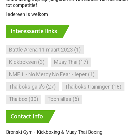
n
tot competitief.
n
Iedereen is welkom
a
Interessante
links
v
i
Battle Arena 11 maart 2023
(1)
g
Kickboksen
(3)
Muay Thai
(17)
a
NMF 1 - No Mercy No Fear - Ieper
(1)
t
Thaiboks gala's
(27)
Thaiboks trainingen
(18)
i
Thaibox
(30)
Toon alles
(6)
e
Contact
Info
Bronski Gym - Kickboxing & Muay Thai Boxing