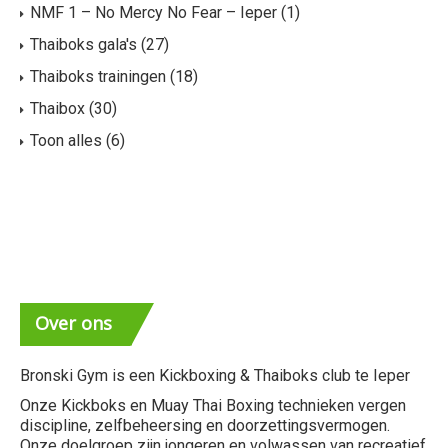
n
e
NMF 1 – No Mercy No Fear – Ieper
(1)
e
n
Thaiboks gala's
(27)
Thaiboks trainingen
(18)
n
n
Thaibox
(30)
w
a
Toon alles
(6)
e
v
e
i
r
g
g
a
e
Over
ons
t
v
i
Bronski Gym is een Kickboxing & Thaiboks club te Ieper
e
e
Onze Kickboks en Muay Thai Boxing technieken vergen
discipline, zelfbeheersing en doorzettingsvermogen.
Onze doelgroep zijn jongeren en volwassen van recreatief