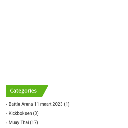
m
m
e
e
n
n
t
t
e
w
n
e
Z
e
o
r
Categories
e
g
Battle Arena 11 maart 2023
(1)
k
a
Kickboksen
(3)
e
v
Muay Thai
(17)