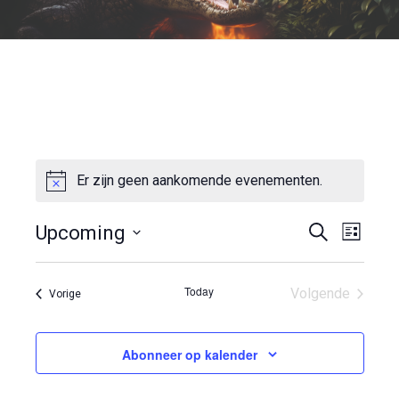
Er zijn geen aankomende evenementen.
Notice
E
E
Upcoming
Zoeken
List
Selecteer
v
v
een
datum.
Today
Volgende
Evenementen
Vorige
e
e
Evenemente
n
n
Abonneer op kalender
e
e