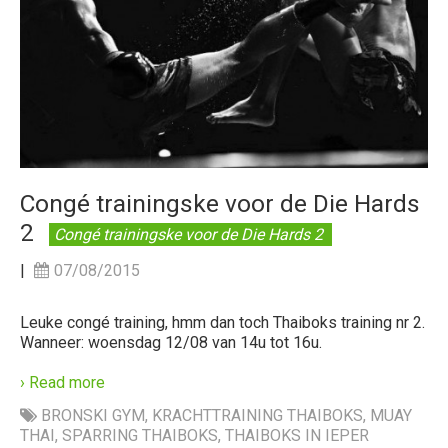
Congé trainingske voor de Die Hards
2
Congé trainingske voor de Die Hards 2
|
07/08/2015
Leuke congé training, hmm dan toch Thaiboks training nr 2.
Wanneer: woensdag 12/08 van 14u tot 16u.
› Read more
BRONSKI GYM
,
KRACHTTRAINING THAIBOKS
,
MUAY
THAI
,
SPARRING THAIBOKS
,
THAIBOKS IN IEPER