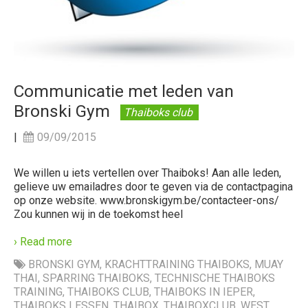
Communicatie met leden van
Bronski Gym
Thaiboks club
|
09/09/2015
We willen u iets vertellen over Thaiboks! Aan alle leden,
gelieve uw emailadres door te geven via de contactpagina
op onze website. www.bronskigym.be/contacteer-ons/
Zou kunnen wij in de toekomst heel
› Read more
BRONSKI GYM
,
KRACHTTRAINING THAIBOKS
,
MUAY
THAI
,
SPARRING THAIBOKS
,
TECHNISCHE THAIBOKS
TRAINING
,
THAIBOKS CLUB
,
THAIBOKS IN IEPER
,
THAIBOKS LESSEN
,
THAIBOX
,
THAIBOXCLUB
,
WEST