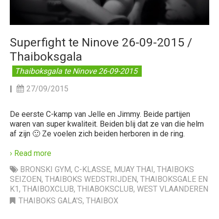
Superfight te Ninove 26-09-2015 /
Thaiboksgala
Thaiboksgala te Ninove 26-09-2015
|
27/09/2015
De eerste C-kamp van Jelle en Jimmy. Beide partijen
waren van super kwaliteit. Beiden blij dat ze van die helm
af zijn 🙂 Ze voelen zich beiden herboren in de ring.
› Read more
BRONSKI GYM
,
C-KLASSE
,
MUAY THAI
,
THAIBOKS
SEIZOEN
,
THAIBOKS WEDSTRIJDEN
,
THAIBOKSGALE EN
K1
,
THAIBOXCLUB
,
THIABOKSCLUB
,
WEST VLAANDEREN
THAIBOKS GALA'S
,
THAIBOX