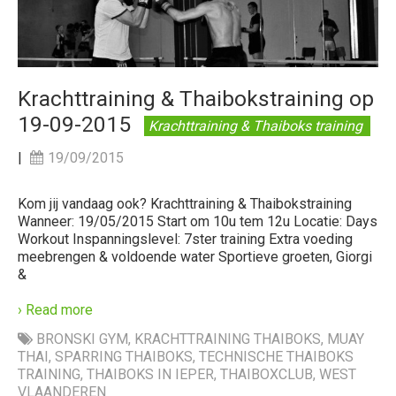
Krachttraining & Thaibokstraining op
19-09-2015
Krachttraining & Thaiboks training
|
19/09/2015
Kom jij vandaag ook? Krachttraining & Thaibokstraining
Wanneer: 19/05/2015 Start om 10u tem 12u Locatie: Days
Workout Inspanningslevel: 7ster training Extra voeding
meebrengen & voldoende water Sportieve groeten, Giorgi
&
› Read more
BRONSKI GYM
,
KRACHTTRAINING THAIBOKS
,
MUAY
THAI
,
SPARRING THAIBOKS
,
TECHNISCHE THAIBOKS
TRAINING
,
THAIBOKS IN IEPER
,
THAIBOXCLUB
,
WEST
VLAANDEREN