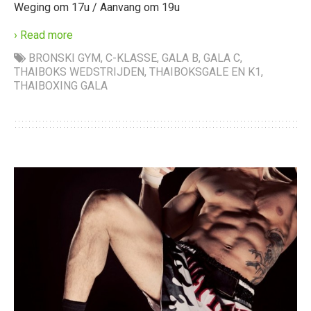
Weging om 17u / Aanvang om 19u
› Read more
BRONSKI GYM
,
C-KLASSE
,
GALA B
,
GALA C
,
THAIBOKS WEDSTRIJDEN
,
THAIBOKSGALE EN K1
,
THAIBOXING GALA