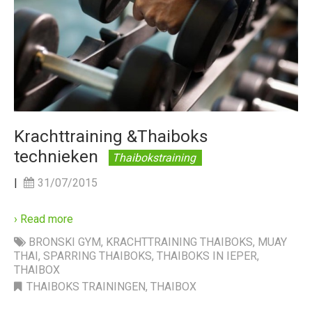
Krachttraining &Thaiboks
technieken
Thaibokstraining
|
31/07/2015
› Read more
BRONSKI GYM
,
KRACHTTRAINING THAIBOKS
,
MUAY
THAI
,
SPARRING THAIBOKS
,
THAIBOKS IN IEPER
,
THAIBOX
THAIBOKS TRAININGEN
,
THAIBOX