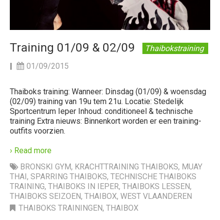
Training 01/09 & 02/09
Thaibokstraining
|
01/09/2015
Thaiboks training: Wanneer: Dinsdag (01/09) & woensdag
(02/09) training van 19u tem 21u. Locatie: Stedelijk
Sportcentrum Ieper Inhoud: conditioneel & technische
training Extra nieuws: Binnenkort worden er een training-
outfits voorzien.
› Read more
BRONSKI GYM
,
KRACHTTRAINING THAIBOKS
,
MUAY
THAI
,
SPARRING THAIBOKS
,
TECHNISCHE THAIBOKS
TRAINING
,
THAIBOKS IN IEPER
,
THAIBOKS LESSEN
,
THAIBOKS SEIZOEN
,
THAIBOX
,
WEST VLAANDEREN
THAIBOKS TRAININGEN
,
THAIBOX