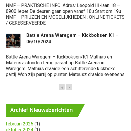
kw
NMF – PRAKTISCHE INFO: Adres: Leopold III-laan 18 –
ee
8900 Ieper De deuren gaan open vanaf 18u Start om 19u
En
NMF – PRIJZEN EN MOGELIJKHEDEN : ONLINE TICKETS
/ GERESERVEERDE
Battle Arena Waregem – Kickboksen K1 –
06/10/2024
Battle Arena Waregem – Kickboksen/K1 Mathias en
Ba
Mateusz stonden terug paraat op Battle Arena in
na
Waregem. Mathias draaide een schitterende kickboks
Ma
partij. Won zijn partij op punten Mateusz draaide eveneens
Ma
Archief
Nieuwsberichten
februari 2025
(1)
oktober 2024
(1)