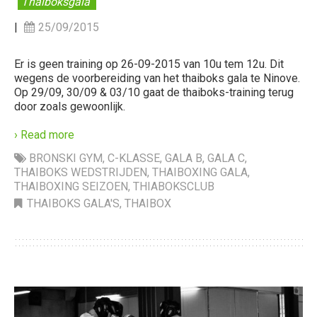
Thaiboksgala
|
25/09/2015
Er is geen training op 26-09-2015 van 10u tem 12u. Dit
wegens de voorbereiding van het thaiboks gala te Ninove.
Op 29/09, 30/09 & 03/10 gaat de thaiboks-training terug
door zoals gewoonlijk.
› Read more
BRONSKI GYM
,
C-KLASSE
,
GALA B
,
GALA C
,
THAIBOKS WEDSTRIJDEN
,
THAIBOXING GALA
,
THAIBOXING SEIZOEN
,
THIABOKSCLUB
THAIBOKS GALA'S
,
THAIBOX