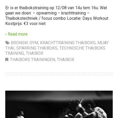
Er is er thaibokstraining op 12/08 van 14u tem 16u. Wat
gaan we doen: – opwarming – krachttraining –
Thaibokstechniek / focus combo Locatie: Days Workout
Kostprijs: €3 voor niet
› Read more
BRONSKI GYM
,
KRACHTTRAINING THAIBOKS
,
MUAY
THAI
,
SPARRING THAIBOKS
,
TECHNISCHE THAIBOKS
TRAINING
,
THAIBOX
THAIBOKS TRAININGEN
,
THAIBOX